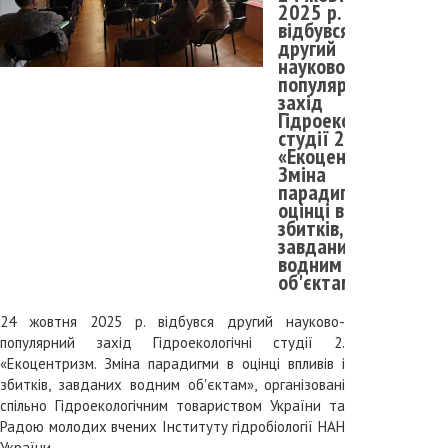
2025 р.
відбувся
другий
науково-
популярний
захід
Гідроекологічні
студії 2.
«Екоцентризм.
Зміна
парадигми в
оцінці впливів і
збитків,
завданих
водним
об'єктам»
24 жовтня 2025 р. відбувся другий науково-
популярний захід Гідроекологічні студії 2.
«Екоцентризм. Зміна парадигми в оцінці впливів і
збитків, завданих водним об'єктам», організовані
спільно Гідроекологічним товариством України та
Радою молодих вчених Інституту гідробіології НАН
України.