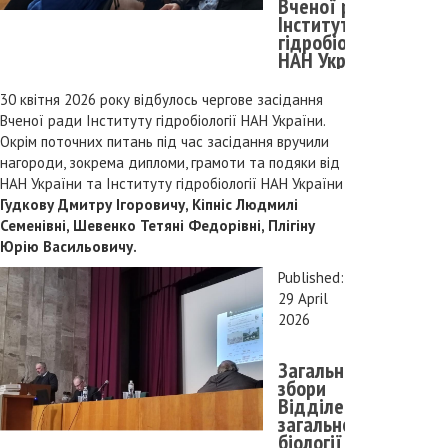
Вченої ради
Інституту
гідробіології
НАН України
30 квітня 2026 року відбулось чергове засідання 
Вченої ради Інституту гідробіології НАН України. 
Окрім поточних питань під час засідання вручили 
нагороди, зокрема дипломи, грамоти та подяки від 
НАН України та Інституту гідробіології НАН України 
Гудкову Дмитру Ігоровичу, Кіпніс Людмилі 
Семенівні, Шевенко Тетяні Федорівні, Плігіну 
Юрію Васильовичу.  
Published:
29 April
2026
Загальні
збори
Відділення
загальної
біології