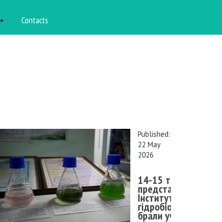
Contacts
Published:
22 May
2026
14-15 травня
представники
Інституту
гідробіології
брали участь