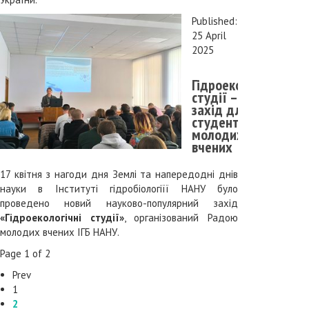
Published:
25 April
2025
Гідроекологічні
студії – новий
захід для
студентів і
молодих
вчених
17 квітня з нагоди дня Землі та напередодні днів
науки в Інституті гідробіологіїї НАНУ було
проведено новий науково-популярний захід
«Гідроекологічні студії»
, організований Радою
молодих вчених ІГБ НАНУ.
Page 1 of 2
Prev
1
2