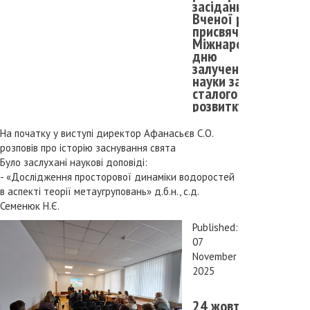
засідання
Вченої ради,
присвячене
Міжнародному
дню
залучення до
науки заради
сталого
розвитку
На початку у виступі директор Афанасьєв С.О.
розповів про історію заснування свята
Було заслухані наукові доповіді:
- «Дослідження просторової динаміки водоростей
в аспекті теорії метаугруповань» д.б.н., с.д.
Семенюк Н.Є.
Published:
07
November
2025
24 жовтня