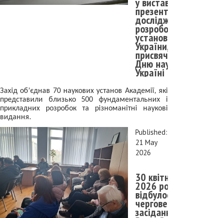
у виставці-
презентації
досліджень і
розробок
установ НАН
України,
присвяченій
Дню науки в
Україні
Захід об’єднав 70 наукових установ Академії, які
представили близько 500 фундаментальних і
прикладних розробок та різноманітні наукові
видання.
Published:
21 May
2026
30 квітня
2026 року
відбулось
чергове
засідання