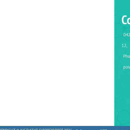
C
042
12,
Pho
pos