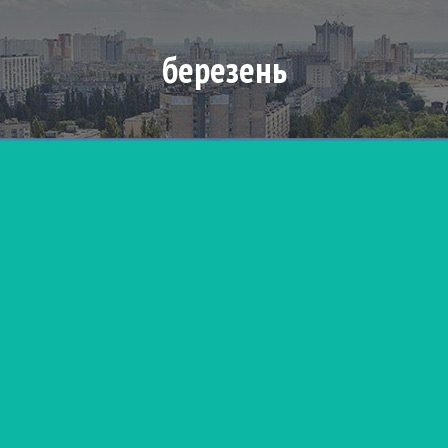
березень
UA
EN