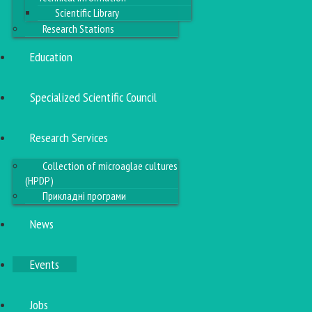
Scientific Library
Research Stations
Education
Specialized Scientific Council
Research Services
Collection of microaglae cultures
(HPDP)
Прикладні програми
News
Events
Jobs