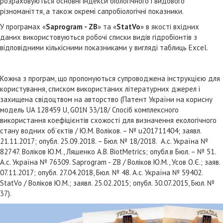
розраховуються основні індекси біологічного і видового
різноманіття, а також окремі сапробіологічні показники.
У програмах «
Saprogram - ZB
» та «
StatVo
» в якості вхідних
даних використовуються робочі списки видів гідробіонтів з
відповідними кількісними показниками у вигляді таблиць Excel.
Кожна з програм, що пропонуються супроводжена інструкцією для
користування, списком використаних літературних джерел і
захищена свідоцтвом на авторство (Патент України на корисну
модель UA 128459 U, G01N 33/18/ Спосіб комплексного
використання коефіцієнтів схожості для визначення екологічного
стану водних об’єктів / Ю.М. Воліков. – № u201711404; заявл.
21.11.2017; опубл. 25.09.2018. – Бюл. № 18/2018. A.с. Україна №
82747. Воліков Ю.М., Ляшенко А.В. BiotMetrics; опубл.в Бюл. – № 51.
A.с. Україна № 76309. Saprogram - ZB / Воліков Ю.М., Усов О.Є.; заяв.
07.11.2017; опубл. 27.04.2018, Бюл. № 48. A.с. Україна № 59402.
StatVo / Воліков Ю.М.; заявл. 25.02.2015; опубл. 30.07.2015, Бюл. №
37).