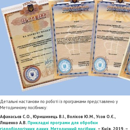
Детальні настанови по роботі із програмами представлено у
Методичному посібнику:
Афанасьєв С.О., Юришинець В.І., Воліков Ю.М., Усов О.Є.,
Ляшенко А.В.
Прикладні програми для обробки
гідробіологічних даних. Методичний посібник.
– Київ, 2019. –