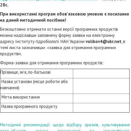
28с.
При використанні програм обов'язковою умовою є посилання
на даний методичний посібник!
Безкоштовно отримати останні версії програмних продуктів
можна надіславши заповнену форму заявки на електронну
адресу Інституту гідробіології НАН України
volikov
4@
ukr
.
net
, в
темі листа зазначивши: «заявка для отримання програмних
продуктів».
Форма-заявки для отримання програмних продуктів:
Прізвище, ім’я, по-батькові
Назва установи (місце роботи або
навчання)
Мета використання
Назва програмного продукту
Методичні рекомендації щодо відбору зразків, культивування
тест-об’єктів, оцінки токсичності та ідентифікації