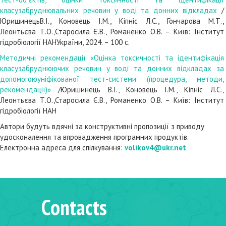
класузабруднювальних речовин у воді та донних відкладах
/
ЮришинецьВ.І., Коновець І.М., Кіпніс Л.С., Гончарова М.Т.,
Леонтьєва Т.О.,Старосила Є.В., Романенко О.В. – Київ: Інститут
гідробіології НАНУкраїни, 2024. – 100 c.
Методичні рекомендації «Оцінка токсичності та ідентифікація
класузабруднюючих речовин у воді та донних відкладах за
допомогоюуніфікованої тест-системи (процедура, методи,
рекомендації)»
/Юришинець В.І., Коновець І.М., Кіпніс Л.С.,
Леонтьєва Т.О.,Старосила Є.В., Романенко О.В. – Київ: Інститут
гідробіології НАН
Автори будуть вдячні за конструктивні пропозиції з приводу
удосконалення та впровадження програмних продуктів.
Електронна адреса для спілкування:
volikov4@ukr.net
Contacts