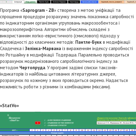
Програма «
Saprogram - ZB
» створена з метою уніфікації та
спрощення процедури розрахунку значень показника сапробності
по індикаторним організмам угруповань макрозообентоса і
макрозооперифітона. Алгоритми обчислень складені з
використанням логіко-евристичного (смислового) підходу у
відповідності до класичних методів:
Пантле-Букк
в модифікації
Сладечека і
Зелінка-Марвана
із вираженням індексу сапробності
по Ротшайну в модифікації Тодераша. Паралельно проводиться
розрахунок модернізованого сапробіологічного індексу за
методом
Чертопруда
. У програмі задіяні списки таксонів-
індикаторів із найбільш цитованих літературних джерел,
розрахунок по кожному з яких проводиться окремо. Надається
можливість роботи з різними їх комбінаціями (міксами).
«StatVo»