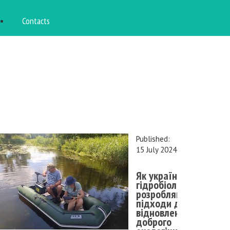
Contacts
Published:
15 July 2024
Як українські
гідробіологи
розробляють
підходи до
відновлення
доброго