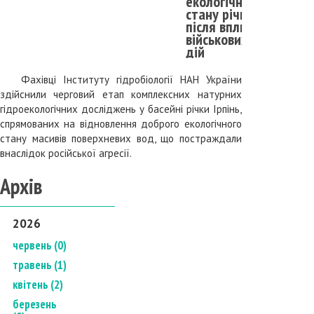
екологічного
стану річкам
після впливу
військових
дій
Фахівці Інституту гідробіології НАН України
здійснили черговий етап комплексних натурних
гідроекологічних досліджень у басейні річки Ірпінь,
спрямованих на відновлення доброго екологічного
стану масивів поверхневих вод, що постраждали
внаслідок російської агресії.
Архів
2026
червень (0)
травень (1)
квітень (2)
березень