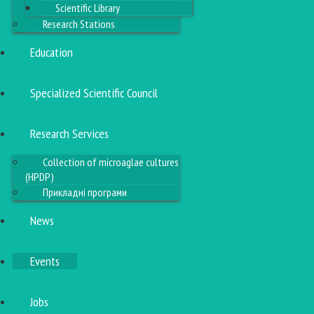
Scientific Library
Research Stations
Education
Specialized Scientific Council
Research Services
Collection of microaglae cultures
(HPDP)
Прикладні програми
News
Events
Jobs