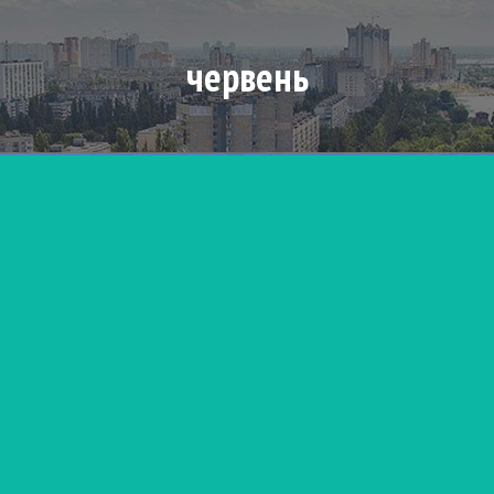
червень
UA
EN