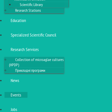
Scientific Library
Research Stations
Education
Specialized Scientific Council
Research Services
Collection of microaglae cultures
(HPDP)
Прикладні програми
News
Events
Jobs