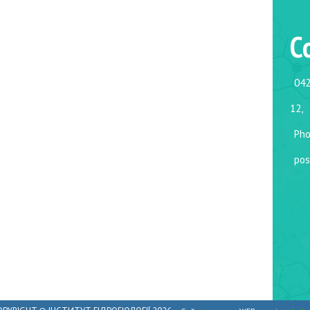
C
042
12,
Pho
pos