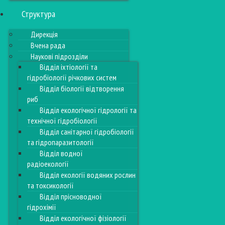
Структура
Дирекція
Вчена рада
Наукові підрозділи
Відділ іхтіології та
гідробіології річкових систем
Відділ біології відтворення
риб
Відділ екологічної гідрології та
технічної гідробіології
Відділ санітарної гідробіології
та гідропаразитології
Відділ водної
радіоекології
Відділ екології водяних рослин
та токсикології
Відділ прісноводної
гідрохімії
Відділ екологічної фізіології