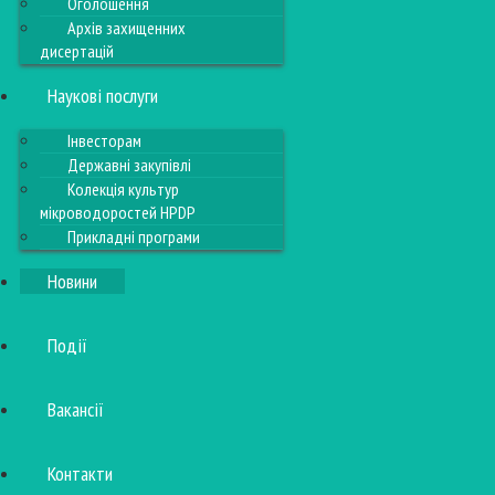
Оголошення
Архів захищенних
дисертацій
Наукові послуги
Інвесторам
Державні закупівлі
Колекція культур
мікроводоростей HPDP
Прикладні програми
Новини
Події
Вакансії
Контакти