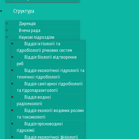
Структура
Дирекція
Вчена рада
Наукові підрозділи
Відділ іхтіології та
гідробіології річкових систем
Відділ біології відтворення
риб
Відділ екологічної гідрології та
технічної гідробіології
Відділ санітарної гідробіології
та гідропаразитології
Відділ водної
радіоекології
Відділ екології водяних рослин
та токсикології
Відділ прісноводної
гідрохімії
Відділ екологічної фізіології