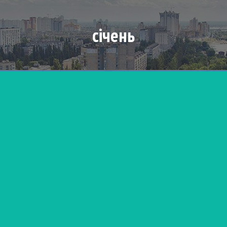
січень
UA
EN