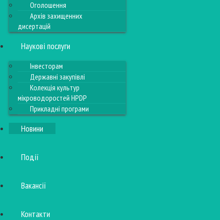
Оголошення
Архів захищенних
дисертацій
Наукові послуги
Інвесторам
Державні закупівлі
Колекція культур
мікроводоростей HPDP
Прикладні програми
Новини
Події
Вакансії
Контакти