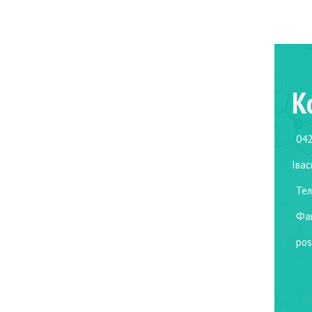
К
042
Івас
Тел
Фак
pos