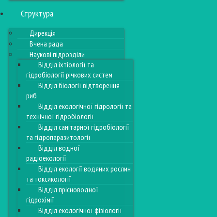
Структура
Дирекція
Вчена рада
Наукові підрозділи
Відділ іхтіології та
гідробіології річкових систем
Відділ біології відтворення
риб
Відділ екологічної гідрології та
технічної гідробіології
Відділ санітарної гідробіології
та гідропаразитології
Відділ водної
радіоекології
Відділ екології водяних рослин
та токсикології
Відділ прісноводної
гідрохімії
Відділ екологічної фізіології