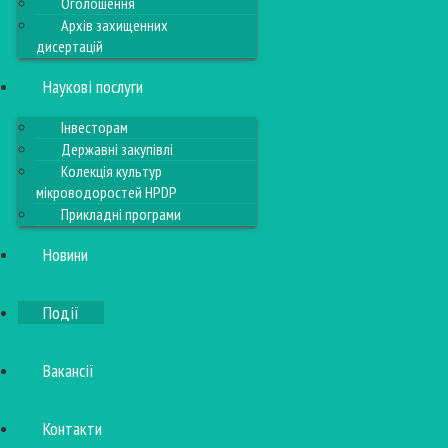
Оголошення
Архів захищенних
дисертацій
Наукові послуги
Інвесторам
Державні закупівлі
Колекція культур
мікроводоростей HPDP
Прикладні програми
Новини
Події
Вакансії
Контакти