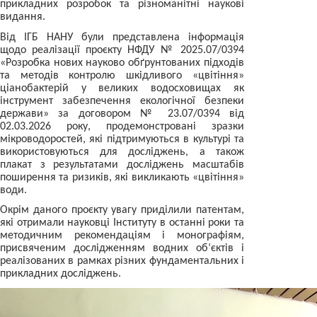
прикладних розробок та різноманітні наукові
видання.
Від ІГБ НАНУ були представлена інформація
щодо реалізації проєкту НФДУ № 2025.07/0394
«Розробка нових науково обґрунтованих підходів
та методів контролю шкідливого «цвітіння»
ціанобактерій у великих водосховищах як
інструмент забезпечення екологічної безпеки
держави» за договором № 23.07/0394 від
02.03.2026 року, продемонстровані зразки
мікроводоростей, які підтримуються в культурі та
використовуються для досліджень, а також
плакат з результатами досліджень масштабів
поширення та ризиків, які викликають «цвітіння»
води.
Окрім даного проєкту увагу приділили патентам,
які отримали науковці Інституту в останні роки та
методичним рекомендаціям і монографіям,
присвяченим дослідженням водних об’єктів і
реалізованих в рамках різних фундаментальних і
прикладних досліджень.