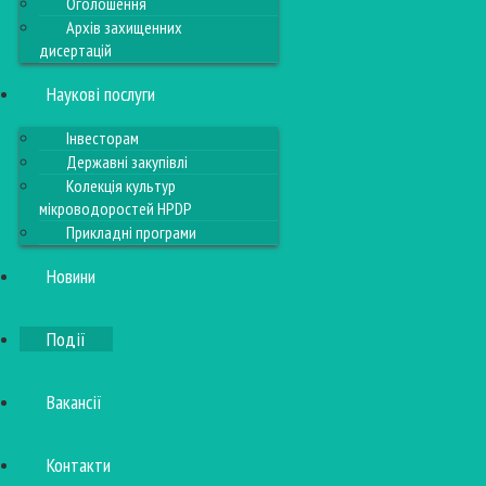
Оголошення
Архів захищенних
дисертацій
Наукові послуги
Інвесторам
Державні закупівлі
Колекція культур
мікроводоростей HPDP
Прикладні програми
Новини
Події
Вакансії
Контакти