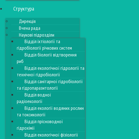
Структура
Дирекція
Вчена рада
Наукові підрозділи
Відділ іхтіології та
гідробіології річкових систем
Відділ біології відтворення
риб
Відділ екологічної гідрології та
технічної гідробіології
Відділ санітарної гідробіології
та гідропаразитології
Відділ водної
радіоекології
Відділ екології водяних рослин
та токсикології
Відділ прісноводної
гідрохімії
Відділ екологічної фізіології