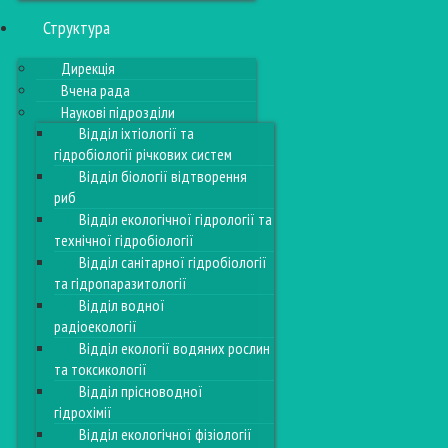
Структура
Дирекція
Вчена рада
Наукові підрозділи
Відділ іхтіології та
гідробіології річкових систем
Відділ біології відтворення
риб
Відділ екологічної гідрології та
технічної гідробіології
Відділ санітарної гідробіології
та гідропаразитології
Відділ водної
радіоекології
Відділ екології водяних рослин
та токсикології
Відділ прісноводної
гідрохімії
Відділ екологічної фізіології