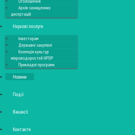
Оголошення
Архів захищенних
дисертацій
Наукові послуги
Інвесторам
Державні закупівлі
Колекція культур
мікроводоростей HPDP
Прикладні програми
Новини
Події
Вакансії
Контакти