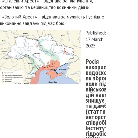
· «Сталевий Хрест» – відзнака за планування,
організацію та керівництво воєнними діями.
· «Золотий Хрест» – відзнака за мужність і успішне
виконання завдань під час бою.
Published:
17 March
2025
Росія
використовує
водосховища
як зброю,
коли під час
військових
дій навмисно
знищує греблі
та дамби
(стаття за
авторством
співробітників
Інституту
гідробіології