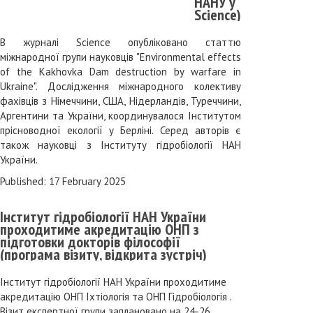
НАНУ у
Science).
В журналі Science опубліковано статтю
міжнародної групи науковців "Environmental effects
of the Kakhovka Dam destruction by warfare in
Ukraine". Дослідження міжнародного колективу
фахівців з Німеччини, США, Нідерландів, Туреччини,
Аргентини та України, координувалося Інститутом
прісноводної екології у Берліні. Серед авторів є
також науковці з Інституту гідробіології НАН
України.
Published: 17 February 2025
Інститут гідробіології НАН України
проходитиме акредитацію ОНП з
підготовки докторів філософії
(програма візиту, відкрита зустріч)
Інститут гідробіології НАН України проходитиме
акредитацію ОНП Іхтіологія та ОНП Гідробіологія .
Візит експертної групи заплановано на 24-26